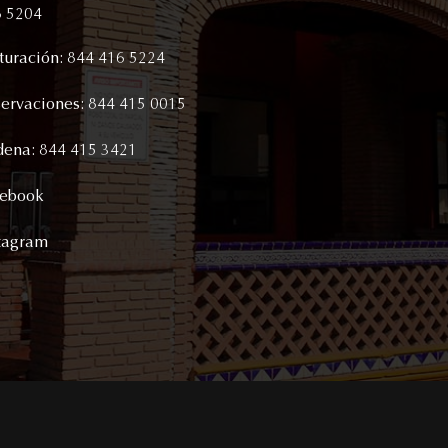
6 5204
turación: 844 416 5224
ervaciones: 844 415 0015
ena: 844 415 3421
cebook
tagram