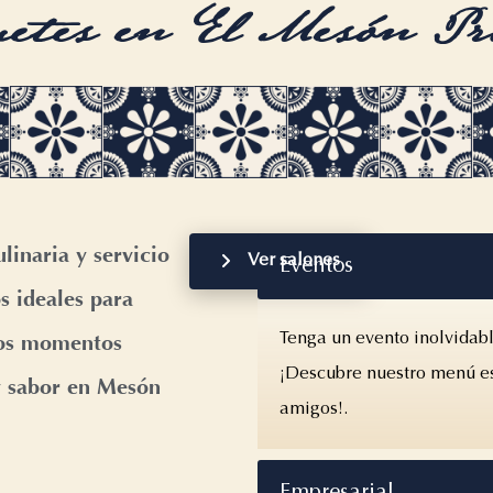
tes en El Mesón Pr
linaria y servicio
Ver salones
Eventos
s ideales para
ros momentos
Tenga un evento inolvidabl
¡Descubre nuestro menú esp
 y sabor en Mesón
amigos!.
Empresarial