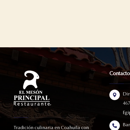
Contacto
Dir
467
Egi
Ban
Tradición culinaria en Coahuila con