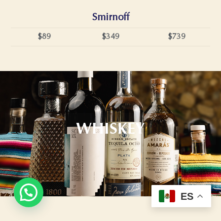
Smirnoff
$89
$349
$739
WHISKEY
ES