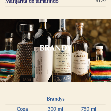
Margarita de tamarindo
$179
BRANDY
Brandys
Copa
300 ml
750 ml