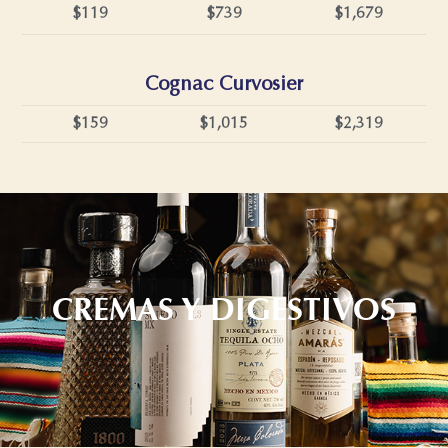
$119
$739
$1,679
Cognac Curvosier
$159
$1,015
$2,319
CREMAS Y DIGESTIVOS